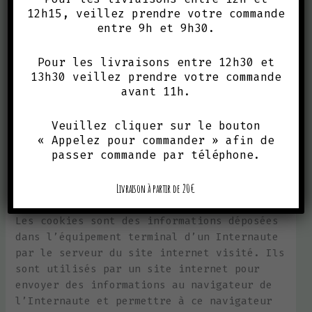
12h15, veillez prendre votre commande
entre 9h et 9h30.
Politique cookies complète
1. Définitions
Pour les livraisons entre 12h30 et
13h30 veillez prendre votre commande
avant 11h.
Le site https://www.pilipili.it/ utilise le
moteur WordPress qui utilise des cookies,
Veuillez cliquer sur le bouton
soit de minuscules informations stockées
« Appelez pour commander » afin de
sur votre ordinateur, pour vérifier qui
passer commande par téléphone.
vous êtes. Il existe des cookies pour les
utilisateurs connectés et pour les
Livraison à partir de 20€
commentateurs.
Les cookies sont des informations déposées
dans l’équipement terminal d’un Internaute
par le serveur du site internet visité. Ils
sont utilisés par un site internet pour
envoyer des informations au navigateur de
l’Internaute et permettre à ce navigateur