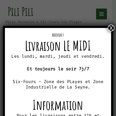
Aller
au
contenu
Pizza Panuozzo à Six-Fours-les-Plages
X
NOUVEAU !
Livraison LE MIDI
Politique de
Les lundi, mardi, jeudi et vendredi.
Et toujours le soir 7j/7
cookies (UE)
Six-Fours – Zone des PLayes et Zone
Industrielle de La Seyne.
Information
Pour les livraisons entre 12h et