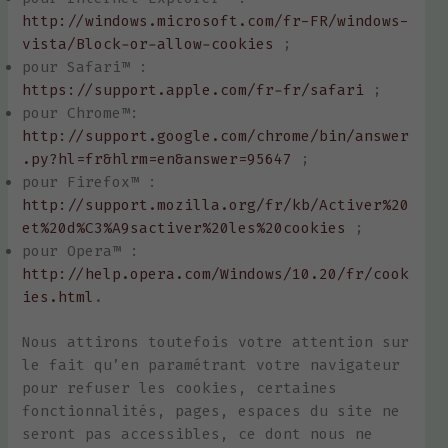
http://windows.microsoft.com/fr-FR/windows-
vista/Block-or-allow-cookies
;
pour Safari™ :
https://support.apple.com/fr-fr/safari
;
pour Chrome™:
http://support.google.com/chrome/bin/answer
.py?hl=fr&hlrm=en&answer=95647
;
pour Firefox™ :
http://support.mozilla.org/fr/kb/Activer%20
et%20d%C3%A9sactiver%20les%20cookies
;
pour Opera™ :
http://help.opera.com/Windows/10.20/fr/cook
ies.html
.
Nous attirons toutefois votre attention sur
le fait qu’en paramétrant votre navigateur
pour refuser les cookies, certaines
fonctionnalités, pages, espaces du site ne
seront pas accessibles, ce dont nous ne